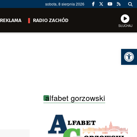
sobota, 8 sierpnia 2026
REKLAMA
RADIO ZACHÓD
SŁUCHAJ
Ot
alfabet gorzowski