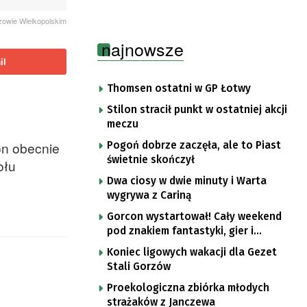
owie Wielkopolskim
najnowsze
il
Thomsen ostatni w GP Łotwy
Stilon stracił punkt w ostatniej akcji
meczu
on obecnie
Pogoń dobrze zaczęła, ale to Piast
świetnie skończył
ołu
Dwa ciosy w dwie minuty i Warta
wygrywa z Cariną
Gorcon wystartował! Cały weekend
pod znakiem fantastyki, gier i
popkultury
Koniec ligowych wakacji dla Gezet
Stali Gorzów
Proekologiczna zbiórka młodych
strażaków z Janczewa