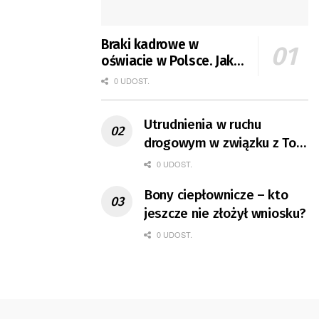
Braki kadrowe w
oświacie w Polsce. Jak
jest w Gorzowie?
0 UDOST.
Utrudnienia w ruchu
drogowym w związku z Tour
de Pologne
0 UDOST.
Bony ciepłownicze – kto
jeszcze nie złożył wniosku?
0 UDOST.