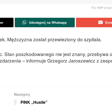
Fot. KWP w Gorz
ter
Udostępnij na Whatsapp
Ema
tek. Mężczyzna został przewieziony do szpitala.
c. Stan poszkodowanego nie jest znany, przebywa 
i zdarzenia – informuje Grzegorz Jaroszewicz z zesp
Następny
PINK „Hustle”