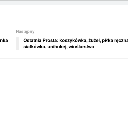
Następny
anka
Ostatnia Prosta: koszykówka, żużel, piłka ręczn
siatkówka, unihokej, wioślarstwo