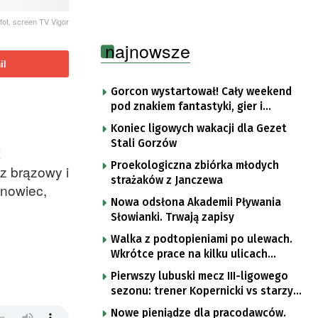
fot. screen TV Vigor
najnowsze
il
Gorcon wystartował! Cały weekend
pod znakiem fantastyki, gier i
popkultury
Koniec ligowych wakacji dla Gezet
Stali Gorzów
Z
Proekologiczna zbiórka młodych
az brązowy i
strażaków z Janczewa
snowiec,
Nowa odsłona Akademii Pływania
Słowianki. Trwają zapisy
Walka z podtopieniami po ulewach.
Wkrótce prace na kilku ulicach
Gorzowa
Pierwszy lubuski mecz III-ligowego
sezonu: trener Kopernicki vs starzy
znajomi
Nowe pieniądze dla pracodawców.