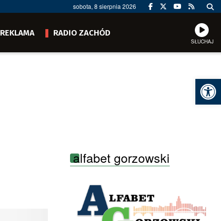
sobota, 8 sierpnia 2026
REKLAMA
RADIO ZACHÓD
SŁUCHAJ
Ot
alfabet gorzowski