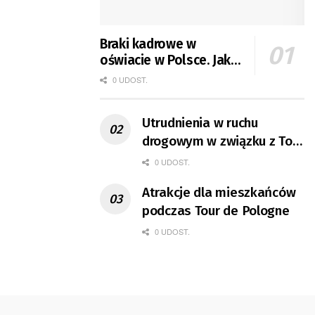
Braki kadrowe w
oświacie w Polsce. Jak
jest w Gorzowie?
0 UDOST.
Utrudnienia w ruchu
drogowym w związku z Tour
de Pologne
0 UDOST.
Atrakcje dla mieszkańców
podczas Tour de Pologne
0 UDOST.