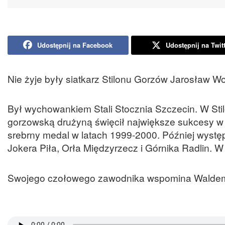
Udostępnij na Facebook
Udostępnij na Twit
Nie żyje były siatkarz Stilonu Gorzów Jarosław Wo
Był wychowankiem Stali Stocznia Szczecin. W Sti
gorzowską drużyną święcił największe sukcesy w je
srebrny medal w latach 1999-2000. Później wyst
Jokera Piła, Orła Międzyrzecz i Górnika Radlin. W
Swojego czołowego zawodnika wspomina Waldemar