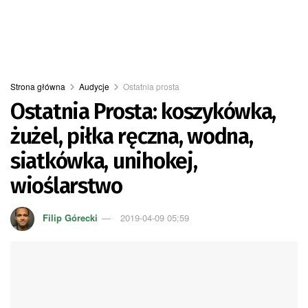
Strona główna
Audycje
Ostatnia prosta
Ostatnia Prosta: koszykówka,
żużel, piłka ręczna, wodna,
siatkówka, unihokej,
wioślarstwo
Filip Górecki
2019-04-09 05:59