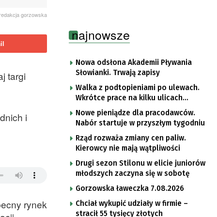
redakcja gorzowska
najnowsze
il
Nowa odsłona Akademii Pływania
Słowianki. Trwają zapisy
 targi
Walka z podtopieniami po ulewach.
Wkrótce prace na kilku ulicach
Gorzowa
Nowe pieniądze dla pracodawców.
dnich i
Nabór startuje w przyszłym tygodniu
Rząd rozważa zmiany cen paliw.
Kierowcy nie mają wątpliwości
Drugi sezon Stilonu w elicie juniorów
młodszych zaczyna się w sobotę
Gorzowska ławeczka 7.08.2026
becny rynek
Chciał wykupić udziały w firmie –
stracił 55 tysięcy złotych
acji