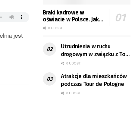
Braki kadrowe w
oświacie w Polsce. Jak
jest w Gorzowie?
0 UDOST.
lnia jest
Utrudnienia w ruchu
drogowym w związku z Tour
de Pologne
0 UDOST.
Atrakcje dla mieszkańców
podczas Tour de Pologne
0 UDOST.