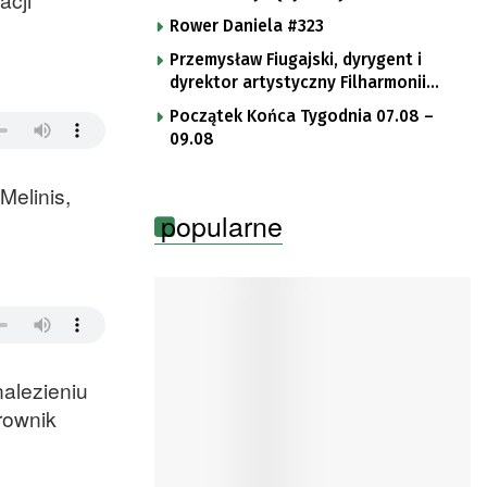
Rower Daniela #323
Przemysław Fiugajski, dyrygent i
dyrektor artystyczny Filharmonii
Gorzowskiej
Początek Końca Tygodnia 07.08 –
09.08
Melinis,
popularne
alezieniu
rownik