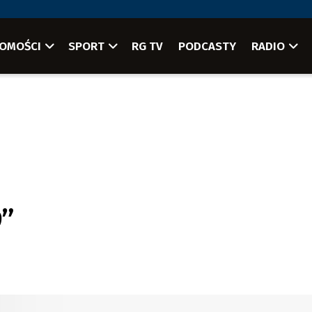
OMOŚCI
SPORT
RG TV
PODCASTY
RADIO
9”