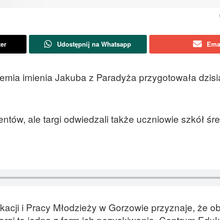
ter
Udostępnij na Whatsapp
Ema
mia imienia Jakuba z Paradyża przygotowała dzisiaj
tów, ale targi odwiedzali także uczniowie szkół śre
kacji i Pracy Młodzieży w Gorzowie przyznaje, że o
argi to jedna z form ich pozyskiwania. Centrum Eduk