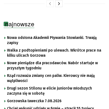
najnowsze
Nowa odsłona Akademii Pływania Słowianki. Trwają
zapisy
Walka z podtopieniami po ulewach. Wkrótce prace na
kilku ulicach Gorzowa
Nowe pieniądze dla pracodawców. Nabór startuje w
przyszłym tygodniu
Rząd rozważa zmiany cen paliw. Kierowcy nie mają
wątpliwości
Drugi sezon Stilonu w elicie juniorów młodszych
zaczyna się w sobotę
Gorzowska ławeczka 7.08.2026
Chciał wykupić udziały w firmie – stracił 55 tysięcy