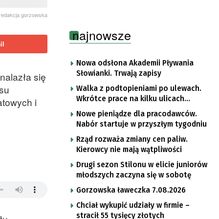
redakcja gorzowska
najnowsze
il
Nowa odsłona Akademii Pływania
Słowianki. Trwają zapisy
nalazła się
isu
Walka z podtopieniami po ulewach.
Wkrótce prace na kilku ulicach
atowych i
Gorzowa
Nowe pieniądze dla pracodawców.
Nabór startuje w przyszłym tygodniu
Rząd rozważa zmiany cen paliw.
Kierowcy nie mają wątpliwości
Drugi sezon Stilonu w elicie juniorów
młodszych zaczyna się w sobotę
Gorzowska ławeczka 7.08.2026
Chciał wykupić udziały w firmie –
stracił 55 tysięcy złotych
łu