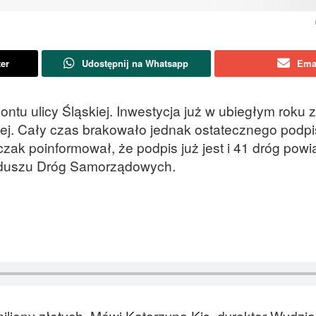
ter
Udostępnij na Whatsapp
Ema
tu ulicy Śląskiej. Inwestycja już w ubiegłym roku z
wej. Cały czas brakowało jednak ostatecznego podp
k poinformował, że podpis już jest i 41 dróg powi
nduszu Dróg Samorządowych.
iliony złotych. Mówi Katarzyna Kis, dyrektor Wydzia