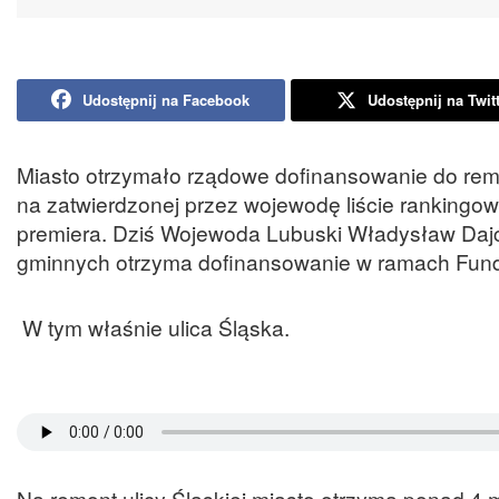
Udostępnij na Facebook
Udostępnij na Twit
Miasto otrzymało rządowe dofinansowanie do remon
na zatwierdzonej przez wojewodę liście rankingo
premiera. Dziś Wojewoda Lubuski Władysław Dajcza
gminnych otrzyma dofinansowanie w ramach Fu
W tym właśnie ulica Śląska.
Na remont ulicy Śląskiej miasto otrzyma ponad 4 m