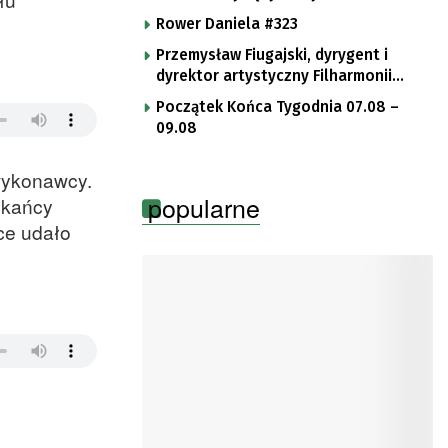
Rower Daniela #323
Przemysław Fiugajski, dyrygent i
dyrektor artystyczny Filharmonii
Gorzowskiej
Początek Końca Tygodnia 07.08 –
09.08
 wykonawcy.
popularne
zkańcy
ce udało