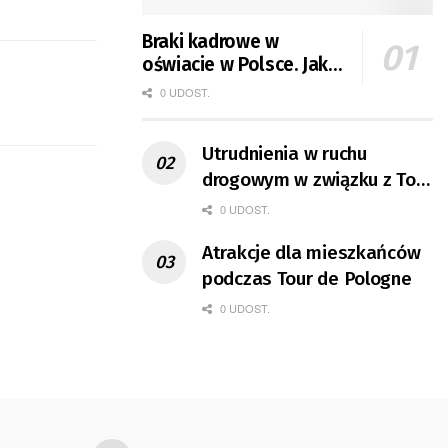
Braki kadrowe w
oświacie w Polsce. Jak
jest w Gorzowie?
0 UDOST.
Utrudnienia w ruchu
drogowym w związku z Tour
de Pologne
0 UDOST.
Atrakcje dla mieszkańców
podczas Tour de Pologne
0 UDOST.