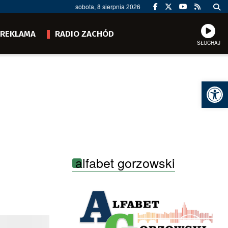
sobota, 8 sierpnia 2026
REKLAMA
RADIO ZACHÓD
SŁUCHAJ
Ot
alfabet gorzowski