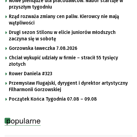
Nowe pieniądze dla pracodawców. Nabór startuje w
przyszłym tygodniu
Rząd rozważa zmiany cen paliw. Kierowcy nie mają
wątpliwości
Drugi sezon Stilonu w elicie juniorów młodszych
zaczyna się w sobotę
Gorzowska ławeczka 7.08.2026
Chciał wykupić udziały w firmie – stracił 55 tysięcy
złotych
Rower Daniela #323
Przemysław Fiugajski, dyrygent i dyrektor artystyczny
Filharmonii Gorzowskiej
Początek Końca Tygodnia 07.08 – 09.08
popularne