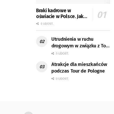
Braki kadrowe w
oświacie w Polsce. Jak
jest w Gorzowie?
0 UDOST.
Utrudnienia w ruchu
drogowym w związku z Tour
de Pologne
0 UDOST.
Atrakcje dla mieszkańców
podczas Tour de Pologne
0 UDOST.