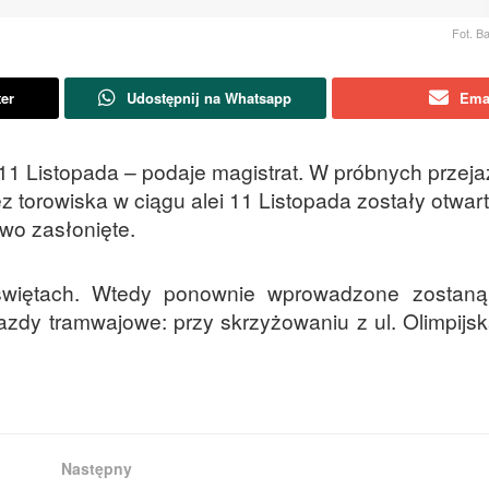
Fot. Ba
ter
Udostępnij na Whatsapp
Ema
 11 Listopada – podaje magistrat. W próbnych przej
z torowiska w ciągu alei 11 Listopada zostały otwart
wo zasłonięte.
świętach. Wtedy ponownie wprowadzone zostan
ejazdy tramwajowe: przy skrzyżowaniu z ul. Olimpijs
Następny