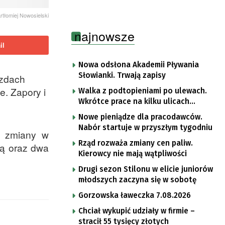
rtłomiej Nowosielski
najnowsze
il
Nowa odsłona Akademii Pływania
Słowianki. Trwają zapisy
azdach
e. Zapory i
Walka z podtopieniami po ulewach.
Wkrótce prace na kilku ulicach
Gorzowa
Nowe pieniądze dla pracodawców.
Nabór startuje w przyszłym tygodniu
ą zmiany w
Rząd rozważa zmiany cen paliw.
ką oraz dwa
Kierowcy nie mają wątpliwości
Drugi sezon Stilonu w elicie juniorów
młodszych zaczyna się w sobotę
Gorzowska ławeczka 7.08.2026
Chciał wykupić udziały w firmie –
stracił 55 tysięcy złotych