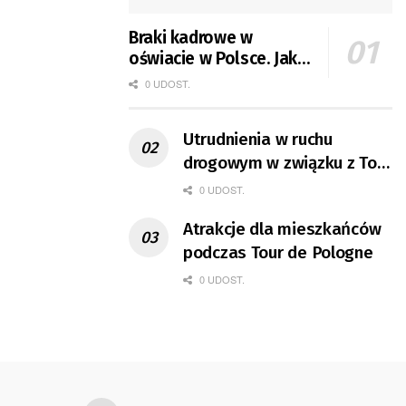
Braki kadrowe w
oświacie w Polsce. Jak
jest w Gorzowie?
0 UDOST.
Utrudnienia w ruchu
drogowym w związku z Tour
de Pologne
0 UDOST.
Atrakcje dla mieszkańców
podczas Tour de Pologne
0 UDOST.