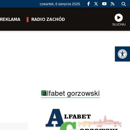
czwartek, 6 sierpnia 2026
REKLAMA
RADIO ZACHÓD
SŁUCHAJ
Ot
alfabet gorzowski