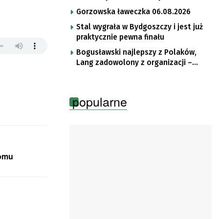
im. Brata Krystyna
Gorzowska ławeczka 06.08.2026
Stal wygrała w Bydgoszczy i jest już
praktycznie pewna finału
Bogusławski najlepszy z Polaków,
Lang zadowolony z organizacji –
komentarze po trzecim etapie Tour
de Pologne
popularne
domu