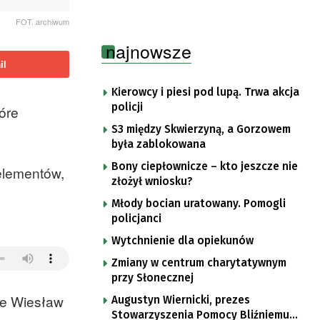
FOT. archiwum
najnowsze
il
Kierowcy i piesi pod lupą. Trwa akcja
policji
tóre
S3 między Skwierzyną, a Gorzowem
była zablokowana
Bony ciepłownicze – kto jeszcze nie
 elementów,
złożył wniosku?
Młody bocian uratowany. Pomogli
policjanci
Wytchnienie dla opiekunów
Zmiany w centrum charytatywnym
przy Słonecznej
je Wiesław
Augustyn Wiernicki, prezes
Stowarzyszenia Pomocy Bliźniemu