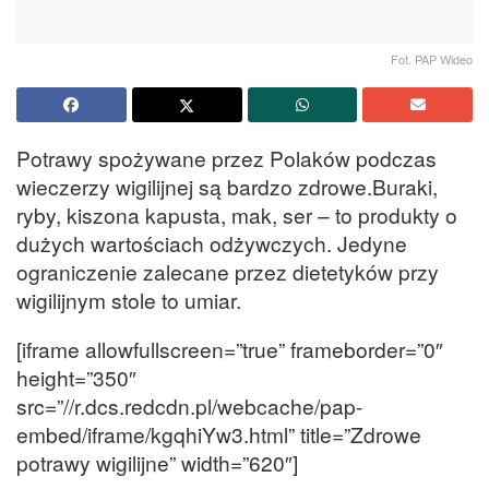
Fot. PAP Wideo
Potrawy spożywane przez Polaków podczas
wieczerzy wigilijnej są bardzo zdrowe.Buraki,
ryby, kiszona kapusta, mak, ser – to produkty o
dużych wartościach odżywczych. Jedyne
ograniczenie zalecane przez dietetyków przy
wigilijnym stole to umiar.
[iframe allowfullscreen=”true” frameborder=”0″
height=”350″
src=”//r.dcs.redcdn.pl/webcache/pap-
embed/iframe/kgqhiYw3.html” title=”Zdrowe
potrawy wigilijne” width=”620″]