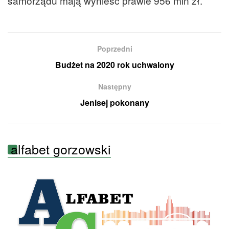
samorządu mają wynieść prawie 956 mln zł.
Poprzedni
Budżet na 2020 rok uchwalony
Następny
Jenisej pokonany
alfabet gorzowski