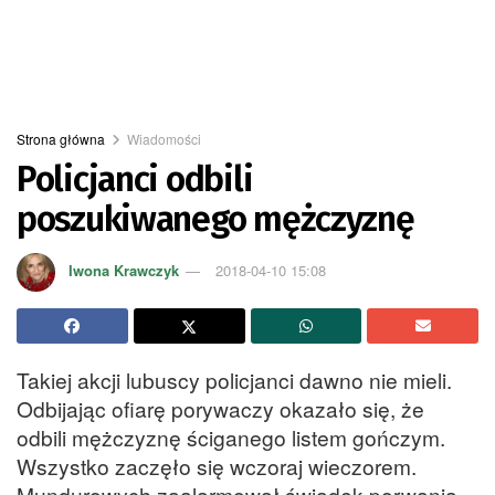
Strona główna
Wiadomości
Policjanci odbili
poszukiwanego mężczyznę
Iwona Krawczyk
2018-04-10 15:08
Takiej akcji lubuscy policjanci dawno nie mieli.
Odbijając ofiarę porywaczy okazało się, że
odbili mężczyznę ściganego listem gończym.
Wszystko zaczęło się wczoraj wieczorem.
Mundurowych zaalarmował świadek porwania,