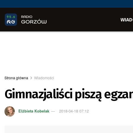
WIAD
Strona główna
Wiadomości
Gimnazjaliści piszą egza
Elżbieta Kobelak
2018-04-18 07:12