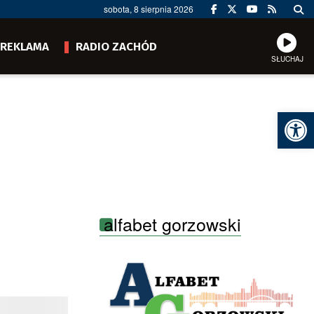
sobota, 8 sierpnia 2026
REKLAMA
RADIO ZACHÓD
SŁUCHAJ
Ot
alfabet gorzowski