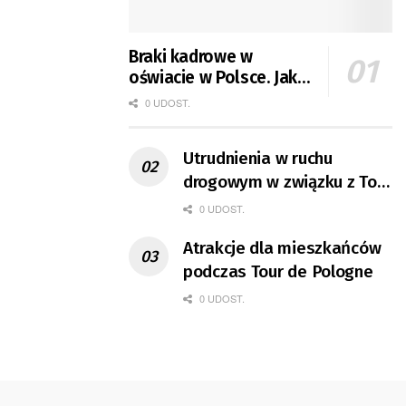
Braki kadrowe w
oświacie w Polsce. Jak
jest w Gorzowie?
0 UDOST.
Utrudnienia w ruchu
drogowym w związku z Tour
de Pologne
0 UDOST.
Atrakcje dla mieszkańców
podczas Tour de Pologne
0 UDOST.