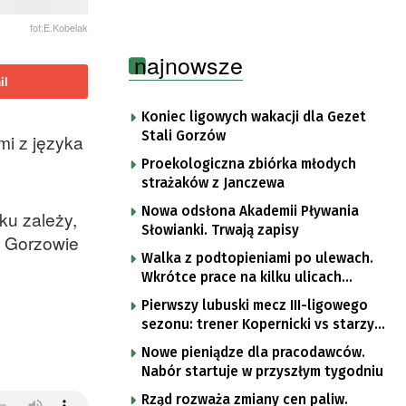
fot:E.Kobelak
najnowsze
il
Koniec ligowych wakacji dla Gezet
Stali Gorzów
mi z języka
Proekologiczna zbiórka młodych
strażaków z Janczewa
Nowa odsłona Akademii Pływania
ku zależy,
Słowianki. Trwają zapisy
w Gorzowie
Walka z podtopieniami po ulewach.
Wkrótce prace na kilku ulicach
Gorzowa
Pierwszy lubuski mecz III-ligowego
sezonu: trener Kopernicki vs starzy
znajomi
Nowe pieniądze dla pracodawców.
Nabór startuje w przyszłym tygodniu
Rząd rozważa zmiany cen paliw.