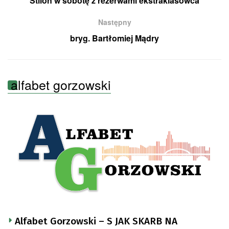
Stilon w sobotę z rezerwami ekstraklasowca
Następny
bryg. Bartłomiej Mądry
alfabet gorzowski
Alfabet Gorzowski – S JAK SKARB NA