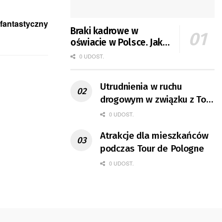
fantastyczny
Braki kadrowe w
oświacie w Polsce. Jak
jest w Gorzowie?
0 UDOST.
Utrudnienia w ruchu
drogowym w związku z Tour
de Pologne
0 UDOST.
Atrakcje dla mieszkańców
podczas Tour de Pologne
0 UDOST.