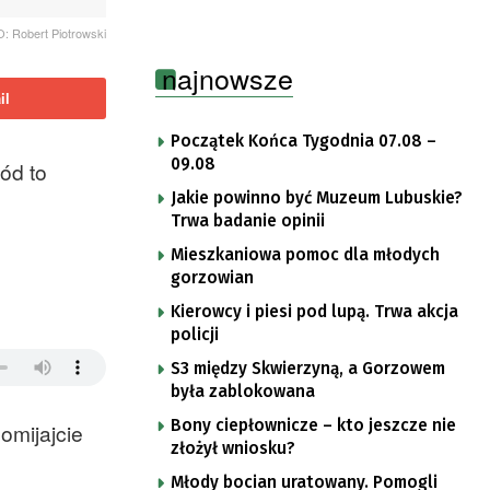
 Robert Piotrowski
najnowsze
il
Początek Końca Tygodnia 07.08 –
09.08
ód to
Jakie powinno być Muzeum Lubuskie?
Trwa badanie opinii
Mieszkaniowa pomoc dla młodych
gorzowian
Kierowcy i piesi pod lupą. Trwa akcja
policji
S3 między Skwierzyną, a Gorzowem
była zablokowana
Bony ciepłownicze – kto jeszcze nie
omijajcie
złożył wniosku?
Młody bocian uratowany. Pomogli