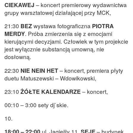
CIEKAWEJ
– koncert premierowy wydawnictwa
grupy warsztatowej działającej przy MCK,
21:30
BEZ
wystawa fotograficzna
PIOTRA
MERDY
. Próba zmierzenia się z emocjami
kierującymi decyzjami. Człowiek w tym projekcie
jest wyłącznie substancją umowną, nie
dosłowną.
22:30
NIE NEIN HET
– koncert, premiera płyty
duetu Matuszewski – Wdowikowski,
23:10
ŻÓŁTE KALENDARZE
– koncert,
00:10 – 3:00 sety dj`skie.
10.
18:00 – 22:00
ul. Jagiełły 11,
SEJF
– budynek