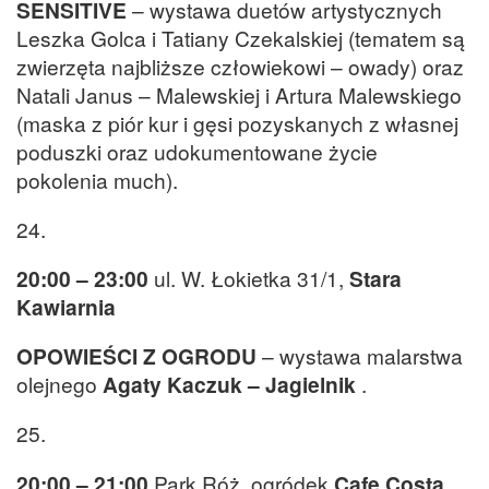
SENSITIVE
– wystawa duetów artystycznych
Leszka Golca i Tatiany Czekalskiej (tematem są
zwierzęta najbliższe człowiekowi – owady) oraz
Natali Janus – Malewskiej i Artura Malewskiego
(maska z piór kur i gęsi pozyskanych z własnej
poduszki oraz udokumentowane życie
pokolenia much).
24.
20:00 – 23:00
ul. W. Łokietka 31/1,
Stara
Kawiarnia
OPOWIEŚCI Z OGRODU
– wystawa malarstwa
olejnego
Agaty Kaczuk – Jagielnik
.
25.
20:00 – 21:00
Park Róż, ogródek
Cafe Costa