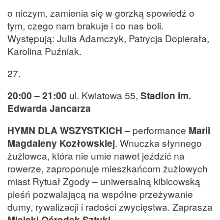
o niczym, zamienia się w gorzką spowiedź o
tym, czego nam brakuje i co nas boli.
Występują: Julia Adamczyk, Patrycja Dopierała,
Karolina Puźniak.
27.
20:00 – 21:00
ul. Kwiatowa 55,
Stadion im.
Edwarda Jancarza
HYMN DLA WSZYSTKICH –
performance
Marii
Magdaleny Kozłowskiej
. Wnuczka słynnego
żużlowca, która nie umie nawet jeździć na
rowerze, zaproponuje mieszkańcom żużlowych
miast Rytuał Zgody – uniwersalną kibicowską
pieśń pozwalającą na wspólne przeżywanie
dumy, rywalizacji i radości zwycięstwa. Zaprasza
Miejski Ośrodek Sztuki
.