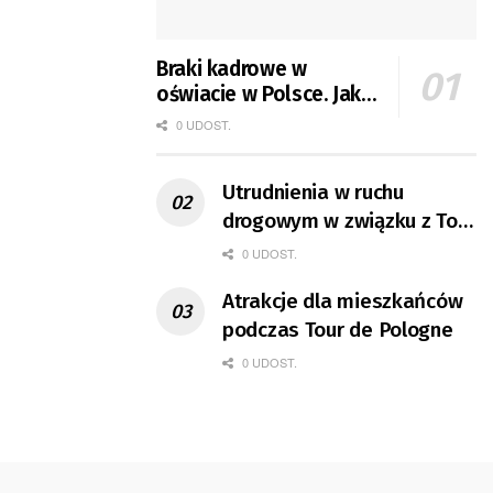
Braki kadrowe w
oświacie w Polsce. Jak
jest w Gorzowie?
0 UDOST.
Utrudnienia w ruchu
drogowym w związku z Tour
de Pologne
0 UDOST.
Atrakcje dla mieszkańców
podczas Tour de Pologne
0 UDOST.