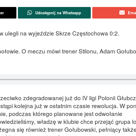
ter
Udostępnij na Whatsapp
Ema
rzów ulegli na wyjeździe Skrze Częstochowa 0:2.
j połowie. O meczu mówi trener Stilonu, Adam Gołubo
rzeciwko zdegradowanej już do IV ligi Polonii Głubc
stąpi kolejna już w ostatnim czasie rewolucja. W po
e, podczas którego planowane jest odwołanie
owiedzieliśmy, władzę w klubie chce przejąć grupa l
żegna się również trener Gołubowski, pełniący także