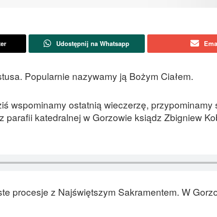
ter
Udostępnij na Whatsapp
Ema
ystusa. Popularnie nazywamy ją Bożym Ciałem.
ziś wspominamy ostatnią wieczerzę, przypominamy s
 parafii katedralnej w Gorzowie ksiądz Zbigniew Ko
yste procesje z Najświętszym Sakramentem. W Gorzo