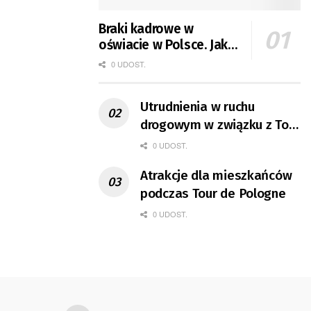
Braki kadrowe w
oświacie w Polsce. Jak
jest w Gorzowie?
0 UDOST.
Utrudnienia w ruchu
drogowym w związku z Tour
de Pologne
0 UDOST.
Atrakcje dla mieszkańców
podczas Tour de Pologne
0 UDOST.