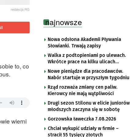
redakcja RG
najnowsze
il
Nowa odsłona Akademii Pływania
Słowianki. Trwają zapisy
Walka z podtopieniami po ulewach.
Wkrótce prace na kilku ulicach
obie to, co
Gorzowa
Nowe pieniądze dla pracodawców.
bus.
Nabór startuje w przyszłym tygodniu
Rząd rozważa zmiany cen paliw.
Kierowcy nie mają wątpliwości
Drugi sezon Stilonu w elicie juniorów
młodszych zaczyna się w sobotę
Gorzowska ławeczka 7.08.2026
wie wierni
Chciał wykupić udziały w firmie –
stracił 55 tysięcy złotych