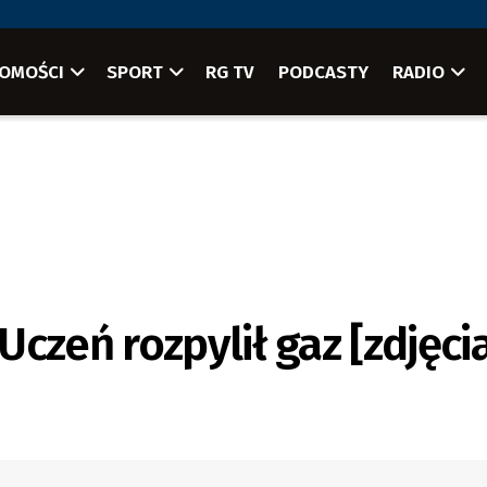
OMOŚCI
SPORT
RG TV
PODCASTY
RADIO
czeń rozpylił gaz [zdjęci