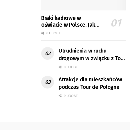
Braki kadrowe w
oświacie w Polsce. Jak
jest w Gorzowie?
0 UDOST.
Utrudnienia w ruchu
drogowym w związku z Tour
de Pologne
0 UDOST.
Atrakcje dla mieszkańców
podczas Tour de Pologne
0 UDOST.