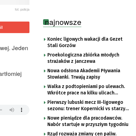
fot. policja
najnowsze
il
Koniec ligowych wakacji dla Gezet
Stali Gorzów
wej. Jeden
Proekologiczna zbiórka młodych
strażaków z Janczewa
Nowa odsłona Akademii Pływania
rtłomiej
Słowianki. Trwają zapisy
Walka z podtopieniami po ulewach.
Wkrótce prace na kilku ulicach
Gorzowa
Pierwszy lubuski mecz III-ligowego
sezonu: trener Kopernicki vs starzy
znajomi
Nowe pieniądze dla pracodawców.
Nabór startuje w przyszłym tygodniu
Rząd rozważa zmiany cen paliw.