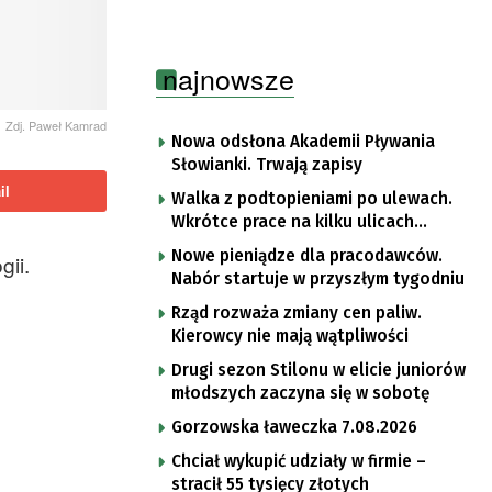
najnowsze
Zdj. Paweł Kamrad
Nowa odsłona Akademii Pływania
Słowianki. Trwają zapisy
il
Walka z podtopieniami po ulewach.
Wkrótce prace na kilku ulicach
Gorzowa
Nowe pieniądze dla pracodawców.
ii.
Nabór startuje w przyszłym tygodniu
Rząd rozważa zmiany cen paliw.
Kierowcy nie mają wątpliwości
Drugi sezon Stilonu w elicie juniorów
młodszych zaczyna się w sobotę
Gorzowska ławeczka 7.08.2026
Chciał wykupić udziały w firmie –
stracił 55 tysięcy złotych