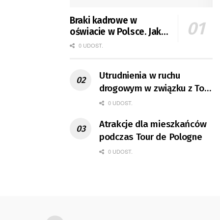
Braki kadrowe w
oświacie w Polsce. Jak
jest w Gorzowie?
0 UDOST.
Utrudnienia w ruchu
drogowym w związku z Tour
de Pologne
0 UDOST.
Atrakcje dla mieszkańców
podczas Tour de Pologne
0 UDOST.