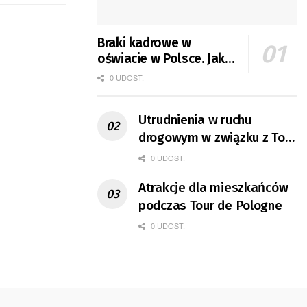
Braki kadrowe w
oświacie w Polsce. Jak
jest w Gorzowie?
0 UDOST.
Utrudnienia w ruchu
drogowym w związku z Tour
de Pologne
0 UDOST.
Atrakcje dla mieszkańców
podczas Tour de Pologne
0 UDOST.