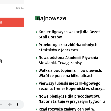
fot:RG
najnowsze
il
Koniec ligowych wakacji dla Gezet
Stali Gorzów
Proekologiczna zbiórka młodych
strażaków z Janczewa
Nowa odsłona Akademii Pływania
ą
Słowianki. Trwają zapisy
Walka z podtopieniami po ulewach.
Wkrótce prace na kilku ulicach
Gorzowa
Pierwszy lubuski mecz III-ligowego
sezonu: trener Kopernicki vs starzy
znajomi
Nowe pieniądze dla pracodawców.
Nabór startuje w przyszłym tygodniu
Rząd rozważa zmiany cen paliw.