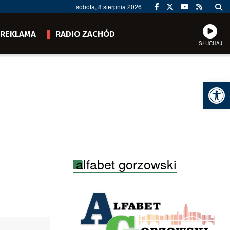
sobota, 8 sierpnia 2026
REKLAMA
RADIO ZACHÓD
SŁUCHAJ
Ot
alfabet gorzowski