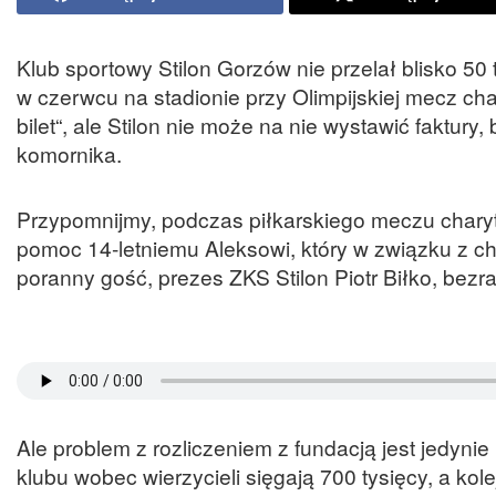
Klub sportowy Stilon Gorzów nie przelał blisko 50
w czerwcu na stadionie przy Olimpijskiej mecz cha
bilet“, ale Stilon nie może na nie wystawić faktur
komornika.
Przypomnijmy, podczas piłkarskiego meczu charyt
pomoc 14-letniemu Aleksowi, który w związku z c
poranny gość, prezes ZKS Stilon Piotr Biłko, bezr
Ale problem z rozliczeniem z fundacją jest jedyni
klubu wobec wierzycieli sięgają 700 tysięcy, a kolej