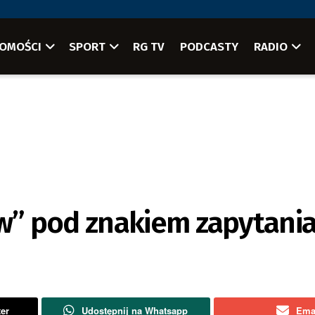
OMOŚCI
SPORT
RG TV
PODCASTY
RADIO
ów” pod znakiem zapytani
ter
Udostępnij na Whatsapp
Ema