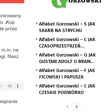
ganizowany
lu „Kup
Alfabet Gorzowski – S JAK
ęte przez
SKARB NA STRYCHU
Alfabet Gorzowski – C JAK
CZASOPRZESTRZEŃ
 m.in. na
NUTTGENSA
Alfabet Gorzowski – G JAK
ogi. Nasz
GUSTAW ADOLF U BRAM
LANDSBERGA
Alfabet Gorzowski – F JAK
FICOWSKI i PAPUSZA
Alfabet Gorzowski – C JAK
CZESKIE PODWÓRKO
owiązania