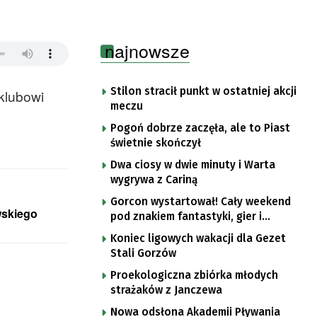
najnowsze
Stilon stracił punkt w ostatniej akcji
 klubowi
meczu
Pogoń dobrze zaczęła, ale to Piast
świetnie skończył
Dwa ciosy w dwie minuty i Warta
wygrywa z Cariną
Gorcon wystartował! Cały weekend
wskiego
pod znakiem fantastyki, gier i
popkultury
Koniec ligowych wakacji dla Gezet
Stali Gorzów
Proekologiczna zbiórka młodych
strażaków z Janczewa
Nowa odsłona Akademii Pływania