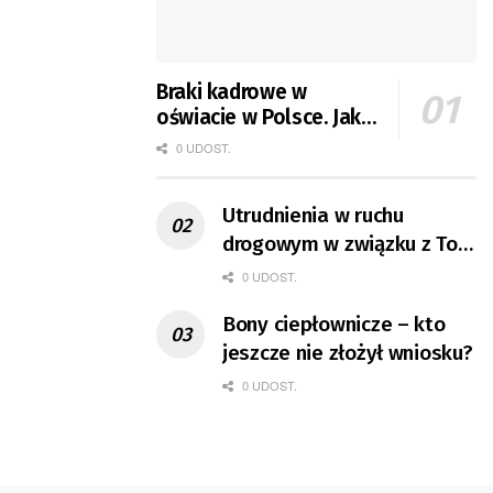
Braki kadrowe w
oświacie w Polsce. Jak
jest w Gorzowie?
0 UDOST.
Utrudnienia w ruchu
drogowym w związku z Tour
de Pologne
0 UDOST.
Bony ciepłownicze – kto
jeszcze nie złożył wniosku?
0 UDOST.