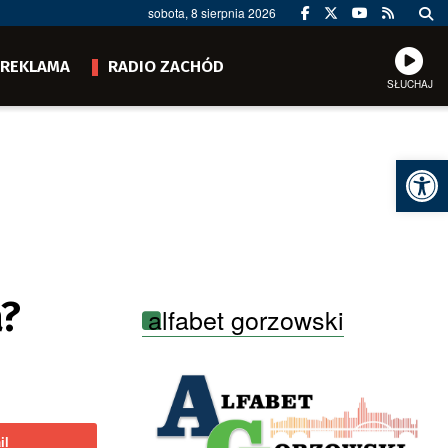
sobota, 8 sierpnia 2026
REKLAMA
RADIO ZACHÓD
SŁUCHAJ
Ot
a?
alfabet gorzowski
il