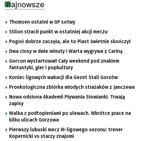
najnowsze
Thomsen ostatni w GP Łotwy
Stilon stracił punkt w ostatniej akcji meczu
Pogoń dobrze zaczęła, ale to Piast świetnie skończył
Dwa ciosy w dwie minuty i Warta wygrywa z Cariną
Gorcon wystartował! Cały weekend pod znakiem
fantastyki, gier i popkultury
Koniec ligowych wakacji dla Gezet Stali Gorzów
Proekologiczna zbiórka młodych strażaków z Janczewa
Nowa odsłona Akademii Pływania Słowianki. Trwają
zapisy
Walka z podtopieniami po ulewach. Wkrótce prace na
kilku ulicach Gorzowa
Pierwszy lubuski mecz III-ligowego sezonu: trener
Kopernicki vs starzy znajomi