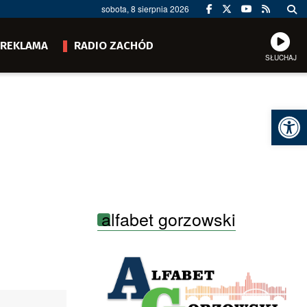
sobota, 8 sierpnia 2026
REKLAMA
RADIO ZACHÓD
SŁUCHAJ
Ot
alfabet gorzowski