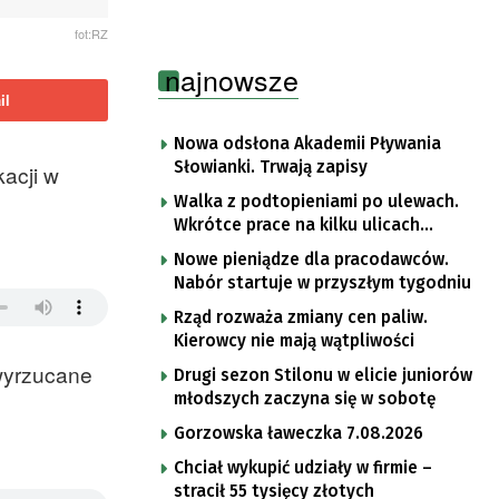
fot:RZ
najnowsze
il
Nowa odsłona Akademii Pływania
Słowianki. Trwają zapisy
acji w
Walka z podtopieniami po ulewach.
Wkrótce prace na kilku ulicach
Gorzowa
Nowe pieniądze dla pracodawców.
Nabór startuje w przyszłym tygodniu
Rząd rozważa zmiany cen paliw.
Kierowcy nie mają wątpliwości
 wyrzucane
Drugi sezon Stilonu w elicie juniorów
młodszych zaczyna się w sobotę
Gorzowska ławeczka 7.08.2026
Chciał wykupić udziały w firmie –
stracił 55 tysięcy złotych