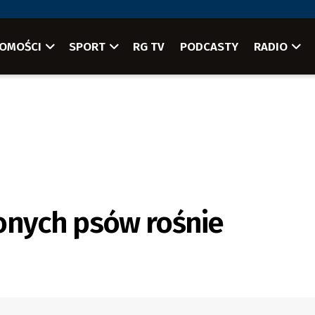
OMOŚCI
SPORT
RG TV
PODCASTY
RADIO
onych psów rośnie