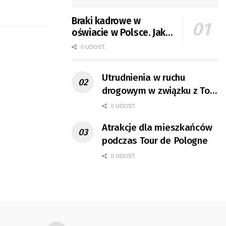
Braki kadrowe w
oświacie w Polsce. Jak
jest w Gorzowie?
0 UDOST.
Utrudnienia w ruchu
drogowym w związku z Tour
de Pologne
0 UDOST.
Atrakcje dla mieszkańców
podczas Tour de Pologne
0 UDOST.