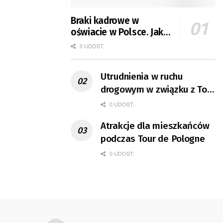
Braki kadrowe w
oświacie w Polsce. Jak
jest w Gorzowie?
0 UDOST.
Utrudnienia w ruchu
drogowym w związku z Tour
de Pologne
0 UDOST.
Atrakcje dla mieszkańców
podczas Tour de Pologne
0 UDOST.