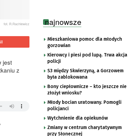
najnowsze
fot. R.Rachlewicz
Mieszkaniowa pomoc dla młodych
il
gorzowian
Kierowcy i piesi pod lupą. Trwa akcja
 jest
policji
kaniu z
S3 między Skwierzyną, a Gorzowem
była zablokowana
Bony ciepłownicze – kto jeszcze nie
złożył wniosku?
Młody bocian uratowany. Pomogli
policjanci
Wytchnienie dla opiekunów
w
Zmiany w centrum charytatywnym
przy Słonecznej