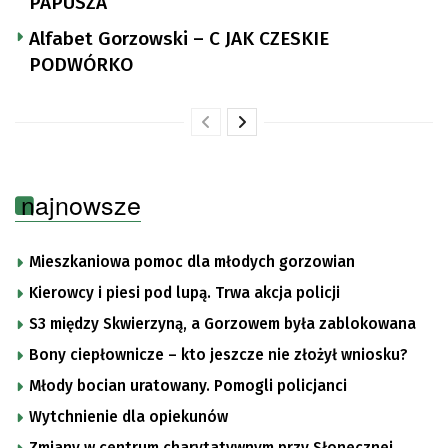
PAPUSZA
Alfabet Gorzowski – C JAK CZESKIE
PODWÓRKO
najnowsze
Mieszkaniowa pomoc dla młodych gorzowian
Kierowcy i piesi pod lupą. Trwa akcja policji
S3 między Skwierzyną, a Gorzowem była zablokowana
Bony ciepłownicze – kto jeszcze nie złożył wniosku?
Młody bocian uratowany. Pomogli policjanci
Wytchnienie dla opiekunów
Zmiany w centrum charytatywnym przy Słonecznej