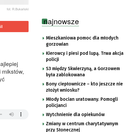
fot. R.Bukański
najnowsze
il
Mieszkaniowa pomoc dla młodych
gorzowian
Kierowcy i piesi pod lupą. Trwa akcja
policji
jlepiej
S3 między Skwierzyną, a Gorzowem
i mikstów,
była zablokowana
yć
Bony ciepłownicze – kto jeszcze nie
złożył wniosku?
Młody bocian uratowany. Pomogli
policjanci
Wytchnienie dla opiekunów
Zmiany w centrum charytatywnym
przy Słonecznej