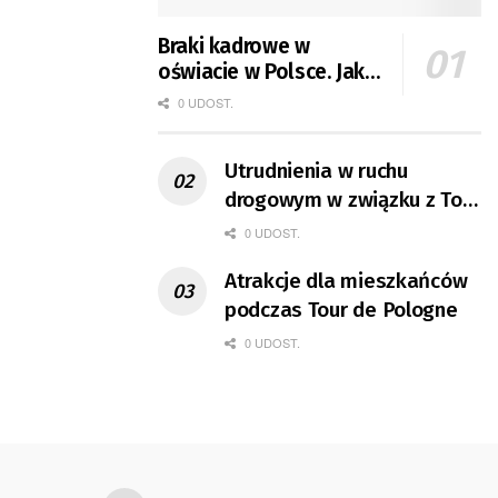
Braki kadrowe w
oświacie w Polsce. Jak
jest w Gorzowie?
0 UDOST.
Utrudnienia w ruchu
drogowym w związku z Tour
de Pologne
0 UDOST.
Atrakcje dla mieszkańców
podczas Tour de Pologne
0 UDOST.