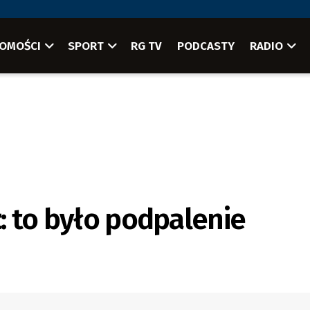
OMOŚCI
SPORT
RG TV
PODCASTY
RADIO
ż: to było podpalenie