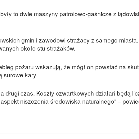
były to dwie maszyny patrolowo-gaśnicze z lądowi
owskich gmin i zawodowi strażacy z samego miasta
anych około stu strażaków.
zebieg pożaru wskazują, że mógł on powstać na sku
ą surowe kary.
na długi czas. Koszty czwartkowych działań będą lic
i aspekt niszczenia środowiska naturalnego” – powi