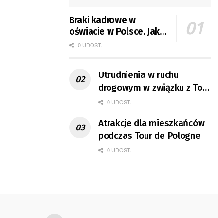
Braki kadrowe w
oświacie w Polsce. Jak
jest w Gorzowie?
0 UDOST.
Utrudnienia w ruchu
drogowym w związku z Tour
de Pologne
0 UDOST.
Atrakcje dla mieszkańców
podczas Tour de Pologne
0 UDOST.