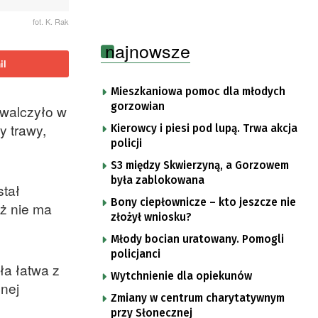
fot. K. Rak
najnowsze
il
Mieszkaniowa pomoc dla młodych
gorzowian
 walczyło w
y trawy,
Kierowcy i piesi pod lupą. Trwa akcja
policji
S3 między Skwierzyną, a Gorzowem
była zablokowana
stał
Bony ciepłownicze – kto jeszcze nie
aż nie ma
złożył wniosku?
Młody bocian uratowany. Pomogli
policjanci
ła łatwa z
Wytchnienie dla opiekunów
znej
Zmiany w centrum charytatywnym
przy Słonecznej