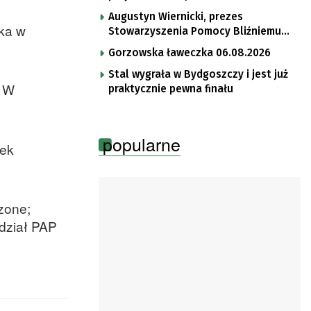
Augustyn Wiernicki, prezes
ska w
Stowarzyszenia Pomocy Bliźniemu
im. Brata Krystyna
Gorzowska ławeczka 06.08.2026
Stal wygrała w Bydgoszczy i jest już
. W
praktycznie pewna finału
popularne
tek
zone;
edział PAP