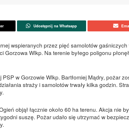
ter
Udostępnij na Whatsapp
Ema
rnej wspieranych przez pięć samolotów gaśniczych
i Gorzowa Wlkp. Na terenie byłego poligonu płonęł
 PSP w Gorzowie Wlkp. Bartłomiej Mądry, pożar zo
iałania straży i samolotów trwały kilka godzin. Str
y.
gień objął łącznie około 60 ha terenu. Akcja nie by
 tygodni suszę. Pożar udało się utrzymać w bezpiec
y.