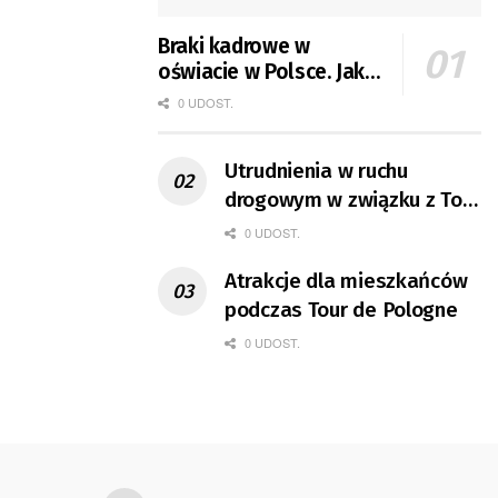
Braki kadrowe w
oświacie w Polsce. Jak
jest w Gorzowie?
0 UDOST.
Utrudnienia w ruchu
drogowym w związku z Tour
de Pologne
0 UDOST.
Atrakcje dla mieszkańców
podczas Tour de Pologne
0 UDOST.