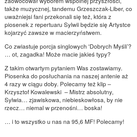
zaowocował wyborem wspólnej przyszłości,
także muzycznej, tandemu Grzeszczak-Liber, co
uważniejsi fani przekonali się też, która z
piosenek z repertuaru Sylwii będzie się Artystce
kojarzyć zawsze w macierzyństwem.
Co zwiastuje porcja singlowych 'Dobrych Myśli’?
… ot, zagadka! Może macie jakieś typy?
Z takim otwartym pytaniem Was zostawiamy.
Piosenka do posłuchania na naszej antenie aż
4 razy w ciągu doby. Polecamy też klip –
Krzysztof Kowalewski – Mistrz absolutny,
Sylwia… zjawiskowa, niebieskowłosa, by nie
rzecz… niemal w przenośni… boska!
… i to wszystko u nas na 95,6 MF! Polecamy!