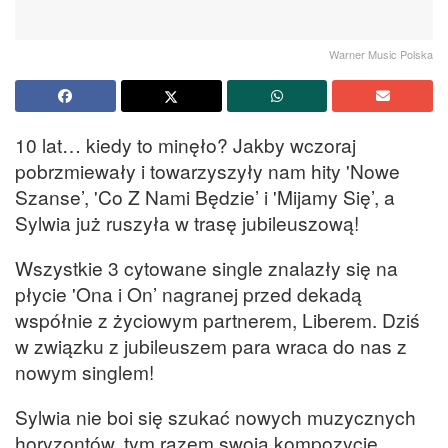
Warner Music Polska
10 lat… kiedy to minęło? Jakby wczoraj
pobrzmiewały i towarzyszyły nam hity 'Nowe
Szanse’, 'Co Z Nami Będzie’ i 'Mijamy Się’, a
Sylwia już ruszyła w trasę jubileuszową!
Wszystkie 3 cytowane single znalazły się na
płycie 'Ona i On’ nagranej przed dekadą
współnie z życiowym partnerem, Liberem. Dziś
w związku z jubileuszem para wraca do nas z
nowym singlem!
Sylwia nie boi się szukać nowych muzycznych
horyzontów, tym razem swoją kompozycję