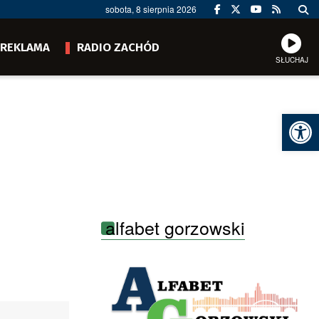
sobota, 8 sierpnia 2026
REKLAMA
RADIO ZACHÓD
SŁUCHAJ
Ot
alfabet gorzowski