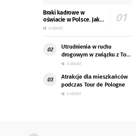
Braki kadrowe w
oświacie w Polsce. Jak
jest w Gorzowie?
0 UDOST.
Utrudnienia w ruchu
drogowym w związku z Tour
de Pologne
0 UDOST.
Atrakcje dla mieszkańców
podczas Tour de Pologne
0 UDOST.