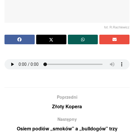
fot. R.Rachlewicz
Poprzedni
Złoty Kopera
Następny
Osiem podiów „smoków” a „bulldogów” trzy