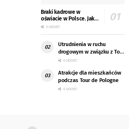
Braki kadrowe w
oświacie w Polsce. Jak
jest w Gorzowie?
0 UDOST.
Utrudnienia w ruchu
drogowym w związku z Tour
de Pologne
0 UDOST.
Atrakcje dla mieszkańców
podczas Tour de Pologne
0 UDOST.