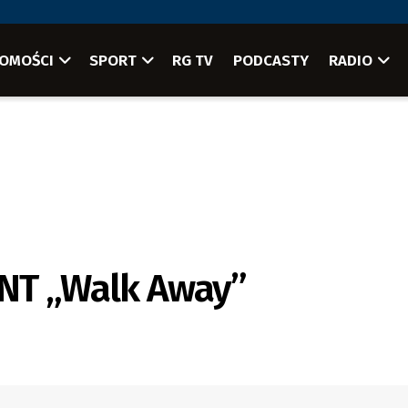
OMOŚCI
SPORT
RG TV
PODCASTY
RADIO
NT „Walk Away”