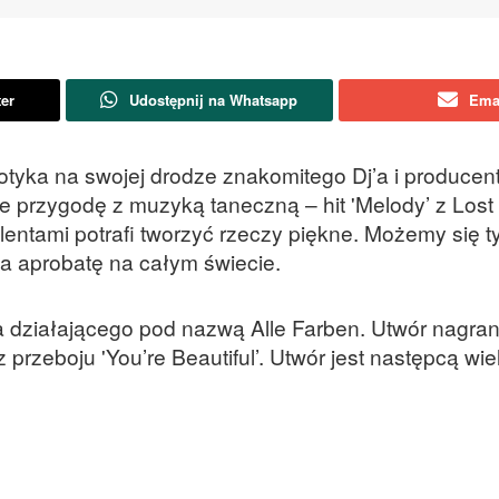
ter
Udostępnij na Whatsapp
Ema
potyka na swojej drodze znakomitego Dj’a i producen
e przygodę z muzyką taneczną – hit 'Melody’ z Lost
lentami potrafi tworzyć rzeczy piękne. Możemy się t
ka aprobatę na całym świecie.
’a działającego pod nazwą Alle Farben. Utwór nagran
rzeboju 'You’re Beautiful’. Utwór jest następcą wie