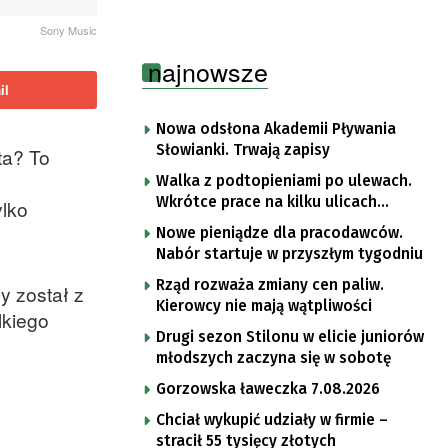
Sony Music
najnowsze
il
Nowa odsłona Akademii Pływania
Słowianki. Trwają zapisy
ta? To
Walka z podtopieniami po ulewach.
Wkrótce prace na kilku ulicach
ylko
Gorzowa
Nowe pieniądze dla pracodawców.
Nabór startuje w przyszłym tygodniu
Rząd rozważa zmiany cen paliw.
y został z
Kierowcy nie mają wątpliwości
lkiego
Drugi sezon Stilonu w elicie juniorów
młodszych zaczyna się w sobotę
Gorzowska ławeczka 7.08.2026
Chciał wykupić udziały w firmie –
stracił 55 tysięcy złotych