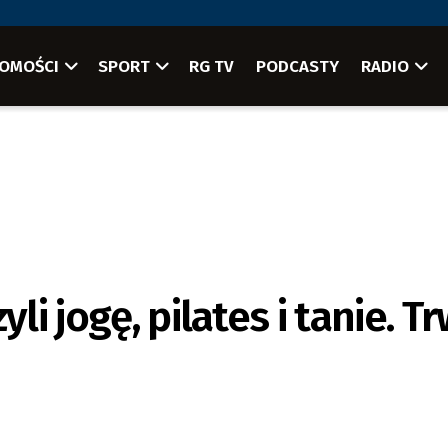
OMOŚCI
SPORT
RG TV
PODCASTY
RADIO
li jogę, pilates i tanie. T