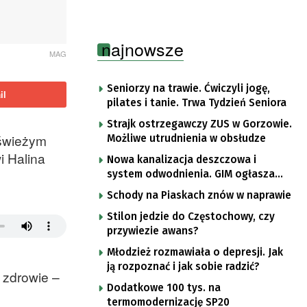
najnowsze
MAG
Seniorzy na trawie. Ćwiczyli jogę,
il
pilates i tanie. Trwa Tydzień Seniora
Strajk ostrzegawczy ZUS w Gorzowie.
 świeżym
Możliwe utrudnienia w obsłudze
i Halina
Nowa kanalizacja deszczowa i
system odwodnienia. GIM ogłasza
przetarg
Schody na Piaskach znów w naprawie
Stilon jedzie do Częstochowy, czy
przywiezie awans?
Młodzież rozmawiała o depresji. Jak
ją rozpoznać i jak sobie radzić?
 zdrowie –
Dodatkowe 100 tys. na
termomodernizację SP20