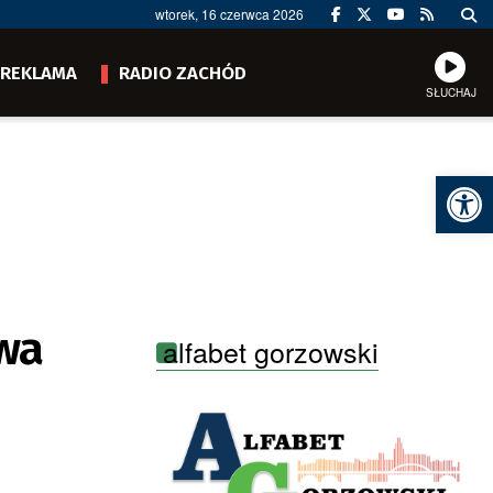
wtorek, 16 czerwca 2026
REKLAMA
RADIO ZACHÓD
SŁUCHAJ
Ot
rwa
alfabet gorzowski