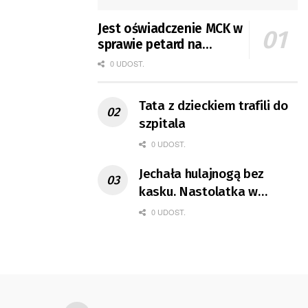
Jest oświadczenie MCK w
sprawie petard na
koncercie
0 UDOST.
Tata z dzieckiem trafili do
szpitala
0 UDOST.
Jechała hulajnogą bez
kasku. Nastolatka w
ciężkim stanie
0 UDOST.