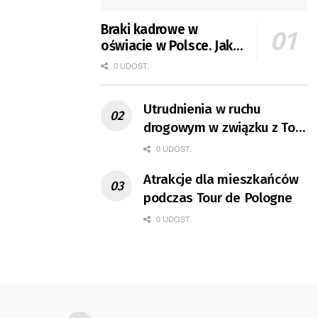
Braki kadrowe w
oświacie w Polsce. Jak
jest w Gorzowie?
0 UDOST.
Utrudnienia w ruchu
drogowym w związku z Tour
de Pologne
0 UDOST.
Atrakcje dla mieszkańców
podczas Tour de Pologne
0 UDOST.