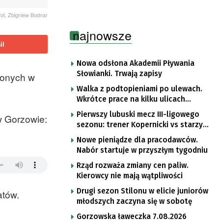
fot. Zbigniew Bodnar
najnowsze
il
Nowa odsłona Akademii Pływania
Słowianki. Trwają zapisy
zonych w
Walka z podtopieniami po ulewach.
Wkrótce prace na kilku ulicach
Gorzowa
Pierwszy lubuski mecz III-ligowego
 w Gorzowie:
sezonu: trener Kopernicki vs starzy
znajomi
Nowe pieniądze dla pracodawców.
Nabór startuje w przyszłym tygodniu
Rząd rozważa zmiany cen paliw.
Kierowcy nie mają wątpliwości
Drugi sezon Stilonu w elicie juniorów
atów.
młodszych zaczyna się w sobotę
Gorzowska ławeczka 7.08.2026