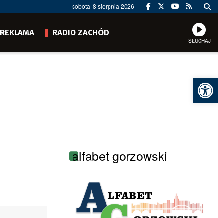
sobota, 8 sierpnia 2026
REKLAMA
RADIO ZACHÓD
SŁUCHAJ
Ot
alfabet gorzowski