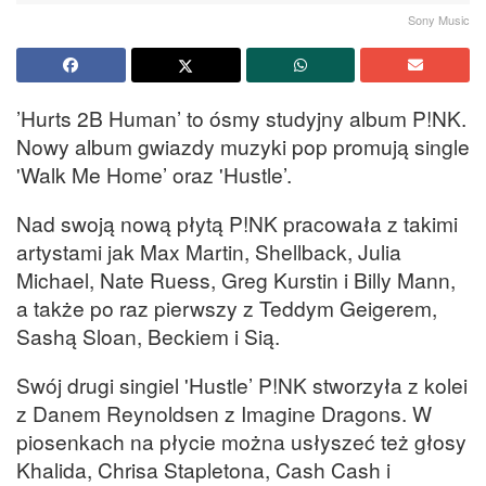
Sony Music
’Hurts 2B Human’ to ósmy studyjny album P!NK.
Nowy album gwiazdy muzyki pop promują single
'Walk Me Home’ oraz 'Hustle’.
Nad swoją nową płytą P!NK pracowała z takimi
artystami jak Max Martin, Shellback, Julia
Michael, Nate Ruess, Greg Kurstin i Billy Mann,
a także po raz pierwszy z Teddym Geigerem,
Sashą Sloan, Beckiem i Sią.
Swój drugi singiel 'Hustle’ P!NK stworzyła z kolei
z Danem Reynoldsen z Imagine Dragons. W
piosenkach na płycie można usłyszeć też głosy
Khalida, Chrisa Stapletona, Cash Cash i