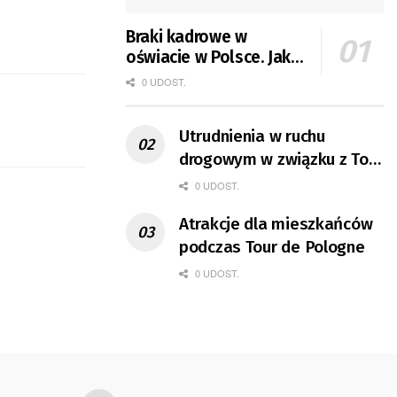
Braki kadrowe w
oświacie w Polsce. Jak
jest w Gorzowie?
0 UDOST.
Utrudnienia w ruchu
drogowym w związku z Tour
de Pologne
0 UDOST.
Atrakcje dla mieszkańców
podczas Tour de Pologne
0 UDOST.