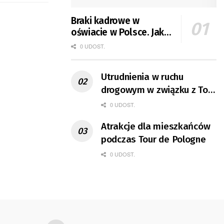
Braki kadrowe w
oświacie w Polsce. Jak
jest w Gorzowie?
0 UDOST.
Utrudnienia w ruchu
drogowym w związku z Tour
de Pologne
0 UDOST.
Atrakcje dla mieszkańców
podczas Tour de Pologne
0 UDOST.