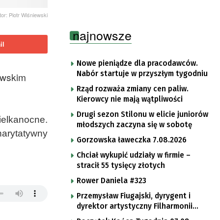
tor: Piotr Wiśniewski
najnowsze
il
Nowe pieniądze dla pracodawców.
Nabór startuje w przyszłym tygodniu
owskim
Rząd rozważa zmiany cen paliw.
Kierowcy nie mają wątpliwości
Drugi sezon Stilonu w elicie juniorów
ielkanocne.
młodszych zaczyna się w sobotę
harytatywny
Gorzowska ławeczka 7.08.2026
Chciał wykupić udziały w firmie –
stracił 55 tysięcy złotych
Rower Daniela #323
Przemysław Fiugajski, dyrygent i
dyrektor artystyczny Filharmonii
Gorzowskiej